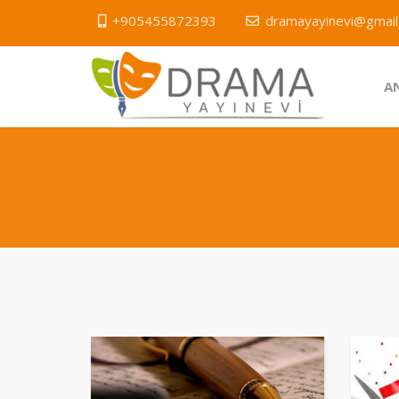
+905455872393
dramayayinevi@gmail
A