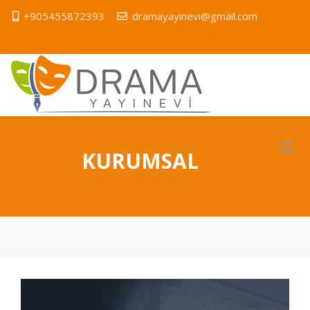
+905455872393
dramayayinevi@gmail.com
KURUMSAL