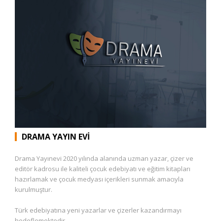
DRAMA YAYIN EVI
Drama Yayınevi 2020 yılında alanında uzman yazar, çizer ve
editör kadrosu ile kaliteli çocuk edebiyatı ve eğitim kitapları
hazırlamak ve çocuk medyası içerikleri sunmak amacıyla
kurulmuştur.
Türk edebiyatına yeni yazarlar ve çizerler kazandırmayı
hedeflemektedir.