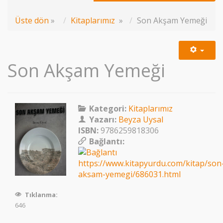
Üste dön
»
Kitaplarımız
»
Son Akşam Yemeği
Son Akşam Yemeği
Kategori:
Kitaplarımız
Yazarı:
Beyza Uysal
ISBN:
9786259818306
Bağlantı:
https://www.kitapyurdu.com/kitap/son
aksam-yemegi/686031.html
Tıklanma:
646