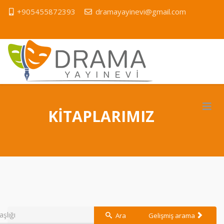
+905455872393
dramayayinevi@gmail.com
KİTAPLARIMIZ
Ara
Gelişmiş arama