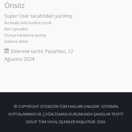
Önsöz
Super User
tarafından yazılmış
Bu kitabı ilahi kudret yazdı
Ben oynadım
Dünya kelamına çevirip
kaleme aldım.
Eklenme tarihi:
Pazartesi, 12
Ağustos 2024
© COPYRIGHT SITEMIZIN TÜM HAKLARI SAKLIDIR. SISTEMIN
KOPYALANMASI VE ÇOĞALTILMASI DURUMUNDA ŞAHISLAR TESPIT
EDILIP TÜM YASAL IŞLEMLER BAŞLATILIR. 2026.