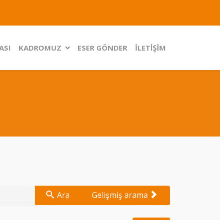
ASI
KADROMUZ
ESER GÖNDER
İLETİŞİM
Ara
Gelişmiş arama