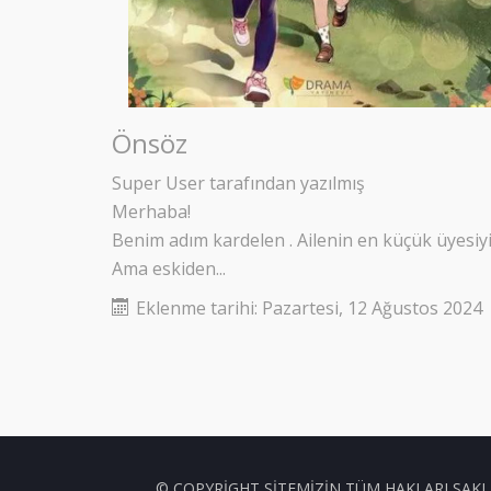
Önsöz
Super User
tarafından yazılmış
Merhaba!
Benim adım kardelen . Ailenin en küçük üyesiy
Ama eskiden...
Eklenme tarihi:
Pazartesi, 12 Ağustos 2024
© COPYRIGHT SITEMIZIN TÜM HAKLARI SAKL