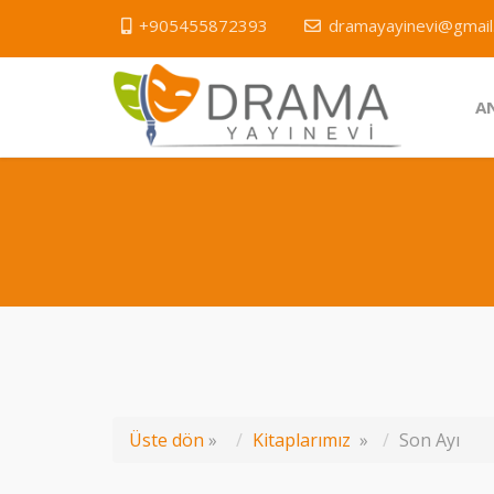
+905455872393
dramayayinevi@gmail
A
Üste dön
»
Kitaplarımız
»
Son Ayı