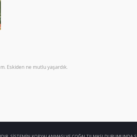
im. Eskiden ne mutlu yaşardık.
IDIR. SISTEMIN KOPYALANMASI VE ÇOĞALTILMASI DURUMUNDA ŞA