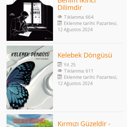
Dilimdir
Tıklanma: 664
Eklenme tarihi: Pazartesi,
12 Ağustos 2024
Kelebek Döngüsü
Yıl: 25
Tıklanma: 611
Eklenme tarihi: Pazartesi,
12 Ağustos 2024
Kırmızı Güzeldir -