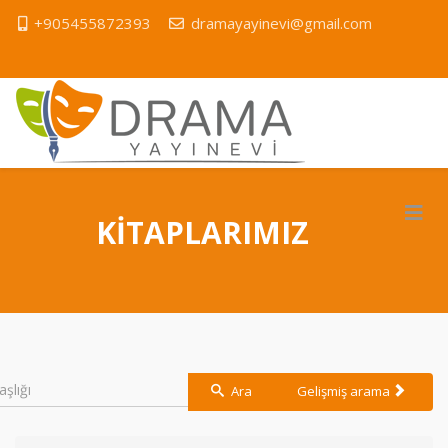
+905455872393
dramayayinevi@gmail.com
KİTAPLARIMIZ
Ara
Gelişmiş arama